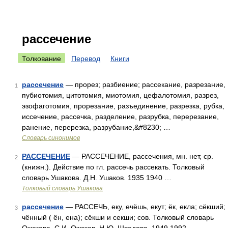
рассечение
Толкование
Перевод
Книги
рассечение
— прорез; разбиение; рассекание, разрезание,
1
пубиотомия, цитотомия, миотомия, цефалотомия, разрез,
эзофаготомия, прорезание, разъединение, разрезка, рубка,
иссечение, рассечка, разделение, разрубка, перерезание,
ранение, перерезка, разрубание,&#8230; …
Словарь синонимов
РАССЕЧЕНИЕ
— РАССЕЧЕНИЕ, рассечения, мн. нет, ср.
2
(книжн.). Действие по гл. рассечь рассекать. Толковый
словарь Ушакова. Д.Н. Ушаков. 1935 1940 …
Толковый словарь Ушакова
рассечение
— РАССЕЧЬ, еку, ечёшь, екут; ёк, екла; сёкший;
3
чённый ( ён, ена); сёкши и секши; сов. Толковый словарь