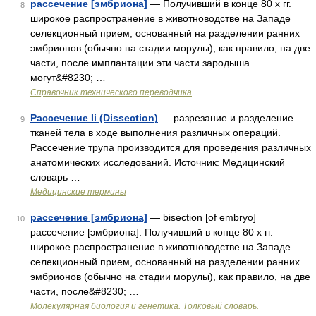
рассечение [эмбриона]
— Получивший в конце 80 х гг.
8
широкое распространение в животноводстве на Западе
селекционный прием, основанный на разделении ранних
эмбрионов (обычно на стадии морулы), как правило, на две
части, после имплантации эти части зародыша
могут&#8230; …
Справочник технического переводчика
Рассечение Ii (Dissection)
— разрезание и разделение
9
тканей тела в ходе выполнения различных операций.
Рассечение трупа производится для проведения различных
анатомических исследований. Источник: Медицинский
словарь …
Медицинские термины
рассечение [эмбриона]
— bisection [of embryo]
10
рассечение [эмбриона]. Получивший в конце 80 х гг.
широкое распространение в животноводстве на Западе
селекционный прием, основанный на разделении ранних
эмбрионов (обычно на стадии морулы), как правило, на две
части, после&#8230; …
Молекулярная биология и генетика. Толковый словарь.