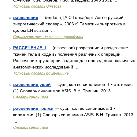
Ожегова. С.И. Ожегов, Н.Ю. Шведова. 1949 1992 …
Толковый словарь Ожегова
рассечение
— &mdash; [А.С.Гольдберг. Англо русский
4
энергетический словарь. 2006 г.] Тематики энергетика в
целом EN scission …
Справочник технического переводчика
РАССЕЧЕНИЕ II
— (dissection) разрезание и разделение
5
тканей тела в ходе выполнения различных операций.
Рассечение трупа производится для проведения различных
анатомических исследований …
Толковый словарь по медицине
рассечение ушей
— сущ., кол во синонимов: 1 • ототомия
6
(1) Словарь синонимов ASIS. В.Н. Тришин. 2013 …
Словарь синонимов
рассечение грыжи
— сущ., кол во синонимов: 1 •
7
келотомия (1) Словарь синонимов ASIS. В.Н. Тришин. 2013
…
Словарь синонимов